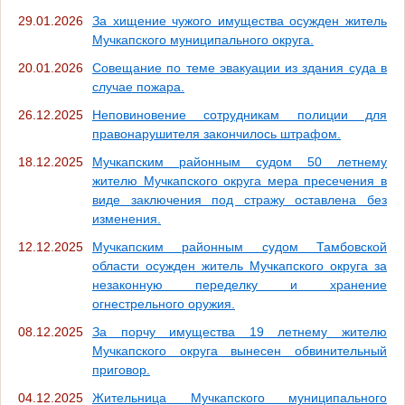
29.01.2026
За хищение чужого имущества осужден житель
Мучкапского муниципального округа.
20.01.2026
Совещание по теме эвакуации из здания суда в
случае пожара.
26.12.2025
Неповиновение сотрудникам полиции для
правонарушителя закончилось штрафом.
18.12.2025
Мучкапским районным судом 50 летнему
жителю Мучкапского округа мера пресечения в
виде заключения под стражу оставлена без
изменения.
12.12.2025
Мучкапским районным судом Тамбовской
области осужден житель Мучкапского округа за
незаконную переделку и хранение
огнестрельного оружия.
08.12.2025
За порчу имущества 19 летнему жителю
Мучкапского округа вынесен обвинительный
приговор.
04.12.2025
Жительница Мучкапского муниципального