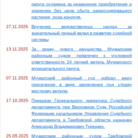
округа осуждена за незаконное приобретение и
хранение без цели сбыта наркосодержащего
растения, рода конопля.
27.11.2025
Вручение ведомственных наград за
значительный личный вклад в развитие судебной
системы
13.11.2025
За кражу чужого имущества Мучкапским
районным судом привлечен к уголовной
ответственности 24 летний житель Мучкапского
муниципального округа.
07.11.2025
Мучкапский районный суд избрал меру
пресечения в виде заключения под стражу
местному жителю
17.10.2025
Приказом Генерального директора Судебного
департамента при Верховном Суде Российской
Федерации начальником Управления Судебного
департамента в Тамбовской области назначен
Александр Владимирович Турецких.
25.09.2025
Мучкапским районным судом Тамбовской