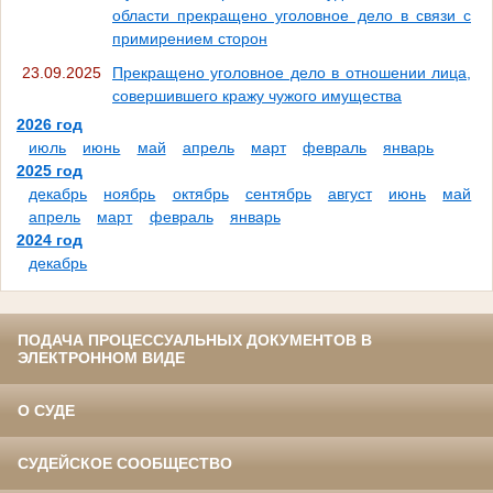
области прекращено уголовное дело в связи с
примирением сторон
23.09.2025
Прекращено уголовное дело в отношении лица,
совершившего кражу чужого имущества
2026 год
июль
июнь
май
апрель
март
февраль
январь
2025 год
декабрь
ноябрь
октябрь
сентябрь
август
июнь
май
апрель
март
февраль
январь
2024 год
декабрь
ПОДАЧА ПРОЦЕССУАЛЬНЫХ ДОКУМЕНТОВ В
ЭЛЕКТРОННОМ ВИДЕ
О СУДЕ
СУДЕЙСКОЕ СООБЩЕСТВО